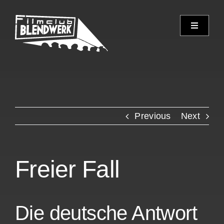
Skip
to
Toggle
content
Navigati
Programm
Archiv
Previous
Next
Verein
Spielorte
Freier Fall
Kontakt
Die deutsche Antwort