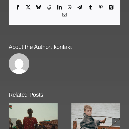
Facebook
X
Bluesky
Reddit
LinkedIn
WhatsApp
Telegram
Tumblr
Pinterest
Xing
Email
About the Author:
kontakt
Related Posts
Amrum
Rose