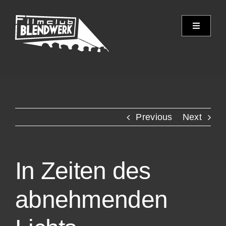
Skip
to
Toggle
content
Navigati
Programm
Archiv
Previous
Next
Verein
Spielorte
In Zeiten des
Kontakt
abnehmenden