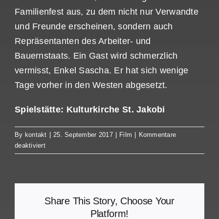
Familienfest aus, zu dem nicht nur Verwandte
und Freunde erscheinen, sondern auch
Repräsentanten des Arbeiter- und
Bauernstaats. Ein Gast wird schmerzlich
vermisst, Enkel Sascha. Er hat sich wenige
Tage vorher in den Westen abgesetzt.
Spielstätte:
Kulturkirche St. Jakobi
By
kontakt
|
25. September 2017
|
Film
|
Kommentare
für
deaktiviert
In
Zeiten
des
abnehmenden
Lichts
Share This Story, Choose Your
Platform!