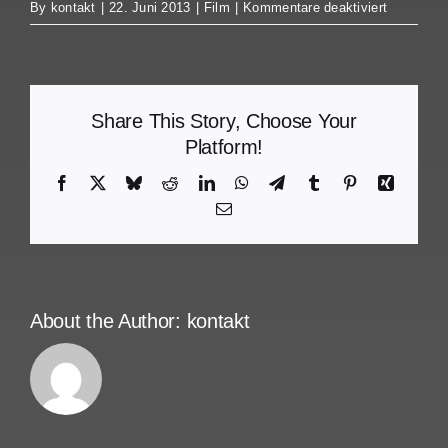
für
By
kontakt
|
22. Juni 2013
|
Film
|
Kommentare deaktiviert
Parked
–
Gestrande
Share This Story, Choose Your
Platform!
Facebook
X
Bluesky
Reddit
LinkedIn
WhatsApp
Telegram
Tumblr
Pinterest
Xing
Email
About the Author:
kontakt