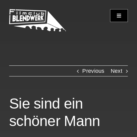
Skip
to
Toggle
content
Navigati
Programm
Archiv
Previous
Next
Verein
Spielorte
Sie sind ein
Kontakt
schöner Mann