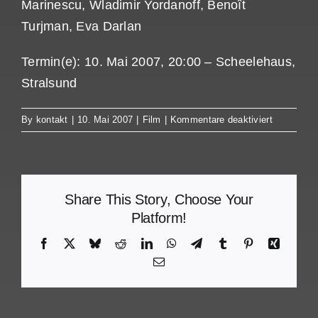
Marinescu, Wladimir Yordanoff, Benoît
Turjman, Eva Darlan
Termin(e): 10. Mai 2007, 20:00 – Scheelehaus,
Stralsund
für
By
kontakt
|
10. Mai 2007
|
Film
|
Kommentare deaktiviert
Sie
sind
ein
schöner
Mann
Share This Story, Choose Your
Platform!
Facebook
X
Bluesky
Reddit
LinkedIn
WhatsApp
Telegram
Tumblr
Pinterest
Xing
Email