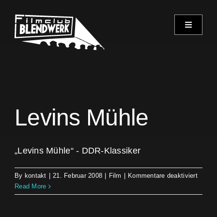
Skip
to
Toggle
content
Navigati
Programm
Archiv
Levins Mühle
Verein
Spielorte
„Levins Mühle“ - DDR-Klassiker
für
By
kontakt
|
21. Februar 2008
|
Film
|
Kommentare deaktiviert
Kontakt
Levins
Read More
Mühle