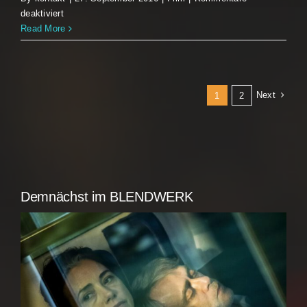
für
deaktiviert
A
Read More
Perfect
Day
Next
1
2
Demnächst im BLENDWERK