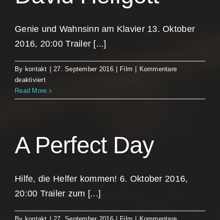
Genie und Wahnsinn am Klavier 13. Oktober
2016, 20:00 Trailer [...]
By
kontakt
|
27. September 2016
|
Film
|
Kommentare
für
deaktiviert
Hello,
Read More
I
Am
David!
Eine
A Perfect Day
Reise
mit
David
Helfgott
Hilfe, die Helfer kommen! 6. Oktober 2016,
20:00 Trailer zum [...]
By
kontakt
|
27. September 2016
|
Film
|
Kommentare