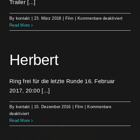
Trailer [...]
für
By
kontakt
|
23. März 2018
|
Film
|
Kommentare deaktiviert
Tomorro
Read More
–
Die
Welt
ist
Herbert
voller
Lösunge
Ring frei für die letzte Runde 16. Februar
2017, 20:00 [...]
By
kontakt
|
15. Dezember 2016
|
Film
|
Kommentare
für
deaktiviert
Herbert
Read More