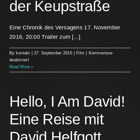
der Keupstraße
Eine Chronik des Versagens 17. November
2016, 20:00 Trailer zum [...]
By
kontakt
|
27. September 2016
|
Film
|
Kommentare
für
deaktiviert
Der
Read More
Kuaför
aus
der
Keupstraße
Hello, I Am David!
Eine Reise mit
David Helfgott