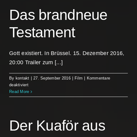
Das brandneue
Testament
Gott existiert. In Brüssel. 15. Dezember 2016,
20:00 Trailer zum [...]
By
kontakt
|
27. September 2016
|
Film
|
Kommentare
für
deaktiviert
Das
Read More
brandneue
Testament
Der Kuaför aus