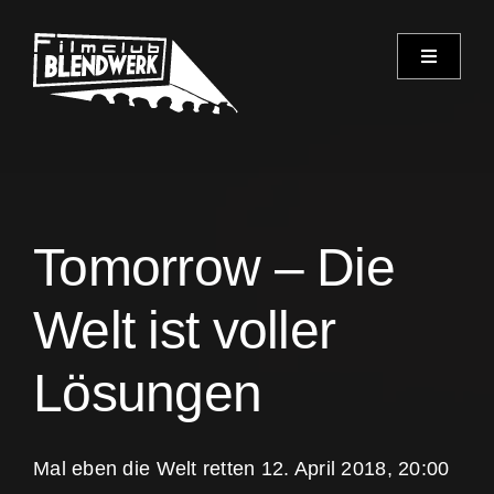
Skip
to
Toggle
content
Navigati
Programm
Archiv
Tomorrow – Die
Verein
Welt ist voller
Spielorte
Lösungen
Kontakt
Mal eben die Welt retten 12. April 2018, 20:00