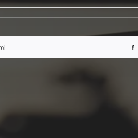
ür
acbeth
m!
F