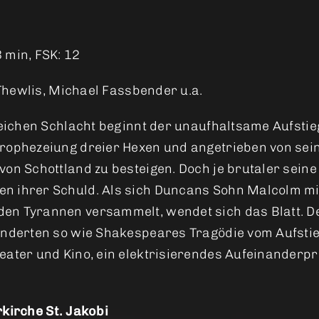
 min, FSK: 12
 Thewlis, Michael Fassbender u.a.
greichen Schlacht beginnt der unaufhaltsame Aufst
Prophezeiung dreier Hexen und angetrieben von se
von Schottland zu besteigen. Doch je brutaler sei
en ihrer Schuld. Als sich Duncans Sohn Malcolm 
en Tyrannen versammelt, wendet sich das Blatt. D
underten so wie Shakespeares Tragödie vom Aufstie
eater und Kino, ein elektrisierendes Aufeinanderp
rkirche St. Jakobi