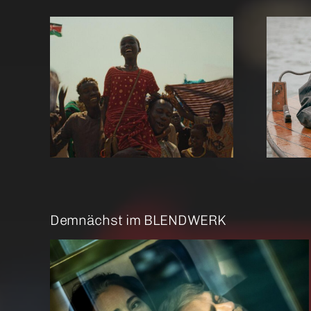
re Me
Amrum
Demnächst im BLENDWERK