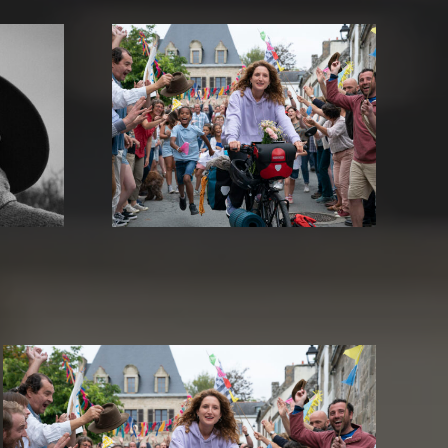
 kleinen
Nawi – Dear Future Me
e