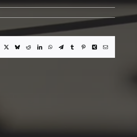
acebook
X
Bluesky
Reddit
LinkedIn
WhatsApp
Telegram
Tumblr
Pinterest
Xing
Email