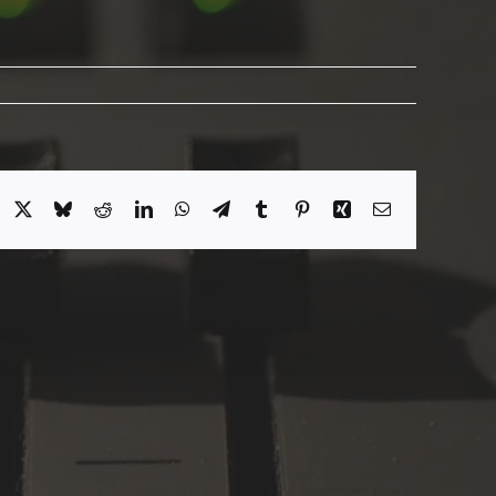
acebook
X
Bluesky
Reddit
LinkedIn
WhatsApp
Telegram
Tumblr
Pinterest
Xing
Email