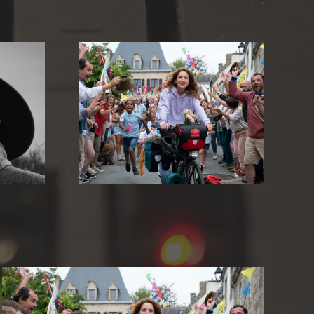
 kleinen
Nawi – Dear Future Me
e