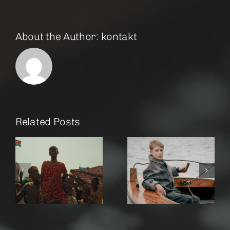
About the Author:
kontakt
Related Posts
r
Amrum
Rose