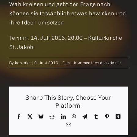
Wahlkreisen und geht der Frage nach:
Können sie tatsächlich etwas bewirken und
ihre Ideen umsetzen
Termin: 14. Juli 2016, 20:00 – Kulturkirche
St. Jakobi
für
By
kontakt
|
9. Juni 2016
|
Film
|
Kommentare deaktiviert
Die
Gewähl
Share This Story, Choose Your
Platform!
Facebook
X
Bluesky
Reddit
LinkedIn
WhatsApp
Telegram
Tumblr
Pinterest
Xing
Email