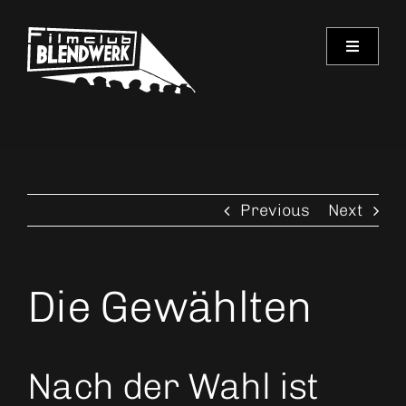
Skip
to
Toggle
content
Navigati
Programm
Archiv
Previous
Next
Verein
Spielorte
Die Gewählten
Kontakt
Nach der Wahl ist