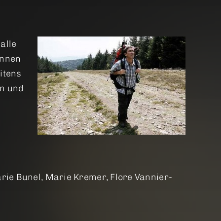
alle
önnen
itens
en und
rie Bunel, Marie Kremer, Flore Vannier-