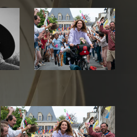
 kleinen
Nawi – Dear Future Me
e