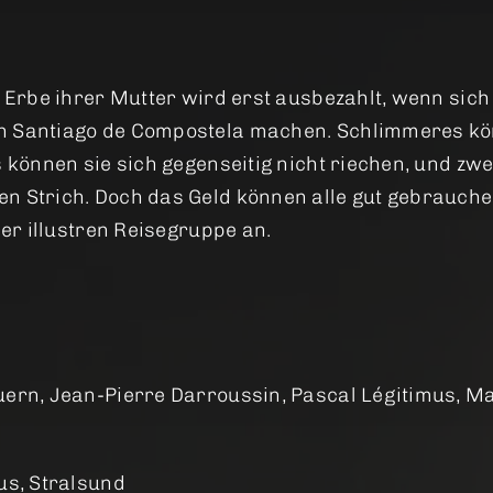
s Erbe ihrer Mutter wird erst ausbezahlt, wenn sich 
ch Santiago de Compostela machen. Schlimmeres k
s können sie sich gegenseitig nicht riechen, und zwe
en Strich. Doch das Geld können alle gut gebrauch
ner illustren Reisegruppe an.
uern, Jean-Pierre Darroussin, Pascal Légitimus, Ma
us, Stralsund