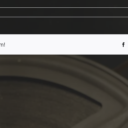
r
int
acques
m!
F