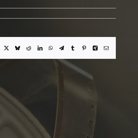
acebook
X
Bluesky
Reddit
LinkedIn
WhatsApp
Telegram
Tumblr
Pinterest
Xing
Email