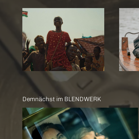
re Me
Amrum
Demnächst im BLENDWERK