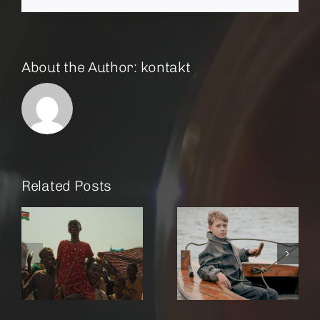
About the Author:
kontakt
Related Posts
r
Amrum
Rose