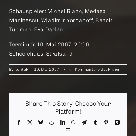
Schauspieler: Michel Blanc, Medeea
Marinescu, Wladimir Yordanoff, Benoît
Turjman, Eva Darlan
Termin(e): 10. Mai 2007, 20:00 –
Scheelehaus, Stralsund
für
By
kontakt
|
10. Mai 2007
|
Film
|
Kommentare deaktiviert
Sie
sind
ein
schöne
Share This Story, Choose Your
Mann
Platform!
Facebook
X
Bluesky
Reddit
LinkedIn
WhatsApp
Telegram
Tumblr
Pinterest
Xing
Email