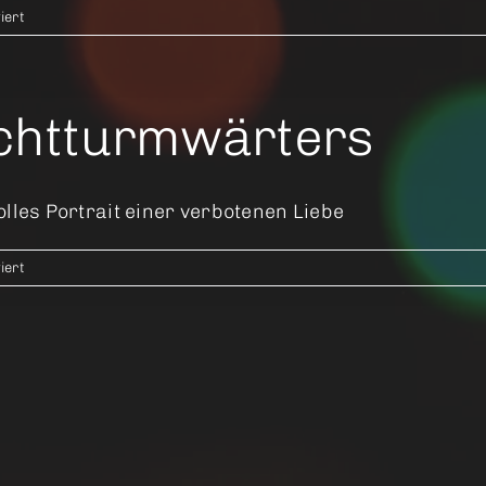
für
iert
Brothers
–
Zwischen
Brüdern
uchtturmwärters
lles Portrait einer verbotenen Liebe
für
iert
Die
Frau
des
Leuchtturmwärters