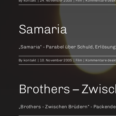
By
kontakt
|
24. November 2005
|
Film
|
Kommentare deakt
Samaria
„Samaria“ - Parabel über Schuld, Erlösun
By
kontakt
|
10. November 2005
|
Film
|
Kommentare deakt
Brothers – Zwis
„Brothers - Zwischen Brüdern“ - Packend