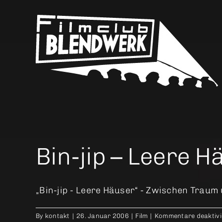
Skip
to
content
Bin-jip – Leere H
„Bin-jip - Leere Häuser“ - Zwischen Traum 
By
kontakt
|
26. Januar 2006
|
Film
|
Kommentare deaktivi