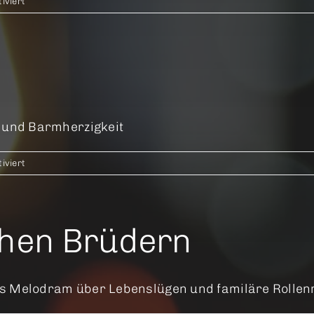
für
iviert
Somersault
g und Barmherzigkeit
für
iviert
Samaria
chen Brüdern
es Melodram über Lebenslügen und familäre Rolle