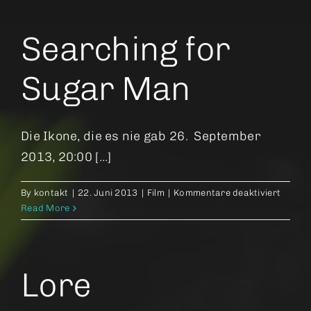
und
das
Flüstern
Searching for
der
Ewigkeit
Sugar Man
Die Ikone, die es nie gab 26. September
2013, 20:00 [...]
für
By
kontakt
|
22. Juni 2013
|
Film
|
Kommentare deaktiviert
Search
Read More
for
Sugar
Man
Lore