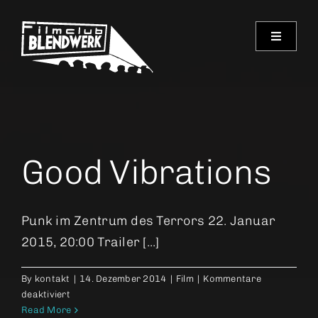
Skip
to
Toggle
content
Navigati
Programm
Archiv
Good Vibrations
Verein
Spielorte
Punk im Zentrum des Terrors 22. Januar
2015, 20:00 Trailer [...]
Kontakt
By
kontakt
|
14. Dezember 2014
|
Film
|
Kommentare
für
deaktiviert
Good
Read More