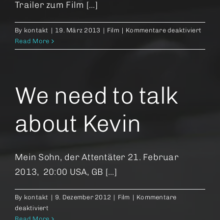
Trailer zum Film [...]
für
By
kontakt
|
19. März 2013
|
Film
|
Kommentare deaktiviert
Kunst
Read More
in
Alt
Ungna
Wast
We need to talk
Land
about Kevin
Mein Sohn, der Attentäter 21. Februar
2013, 20:00 USA, GB [...]
By
kontakt
|
9. Dezember 2012
|
Film
|
Kommentare
für
deaktiviert
We
Read More