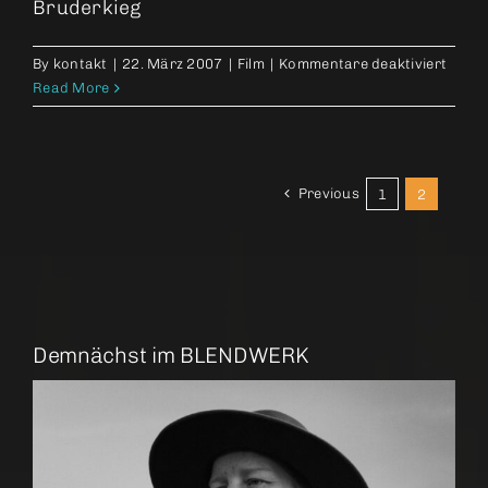
Bruderkieg
für
By
kontakt
|
22. März 2007
|
Film
|
Kommentare deaktiviert
The
Read More
Wind
That
Shake
the
Previous
1
2
Barle
Demnächst im BLENDWERK