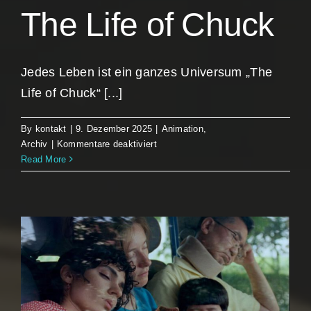
The Life of Chuck
Jedes Leben ist ein ganzes Universum „The
Life of Chuck“ [...]
By
kontakt
|
9. Dezember 2025
|
Animation
,
für
Archiv
|
Kommentare deaktiviert
The
Read More
Life
of
Chuck