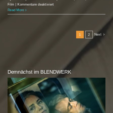
für
Film
|
Kommentare deaktiviert
Hundreds
Read More
of
Beavers
Next
1
2
Demnächst im BLENDWERK