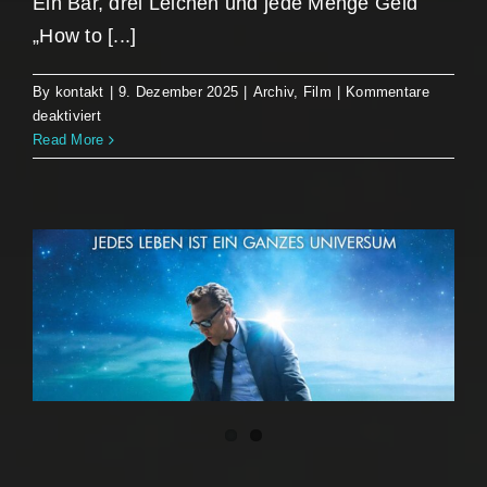
Ein Bär, drei Leichen und jede Menge Geld
„How to [...]
By
kontakt
|
9. Dezember 2025
|
Archiv
,
Film
|
Kommentare
für
deaktiviert
How
Read More
to
Make
a
Killing