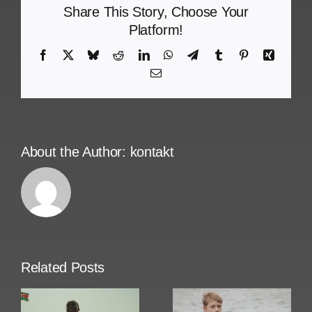
Share This Story, Choose Your
Platform!
Facebook
X
Bluesky
Reddit
LinkedIn
WhatsApp
Telegram
Tumblr
Pinterest
Xing
Email
About the Author:
kontakt
Related Posts