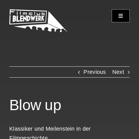
Skip
to
Toggle
content
Navigati
Programm
Archiv
Previous
Next
Verein
Spielorte
Blow up
Kontakt
Klassiker und Meilenstein in der
Filmgeschichte