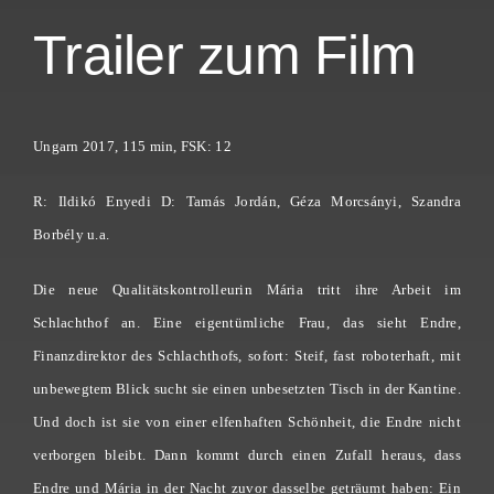
Trailer zum Film
Ungarn 2017, 115 min, FSK: 12
R:
Ildikó Enyedi
D:
Tamás Jordán
,
Géza Morcsányi
,
Szandra
Borbély
u.a.
Die neue Qualitätskontrolleurin Mária tritt ihre Arbeit im
Schlachthof an. Eine eigentümliche Frau, das sieht Endre,
Finanzdirektor des Schlachthofs, sofort: Steif, fast roboterhaft, mit
unbewegtem Blick sucht sie einen unbesetzten Tisch in der Kantine.
Und doch ist sie von einer elfenhaften Schönheit, die Endre nicht
verborgen bleibt. Dann kommt durch einen Zufall heraus, dass
Endre und Mária in der Nacht zuvor dasselbe geträumt haben: Ein