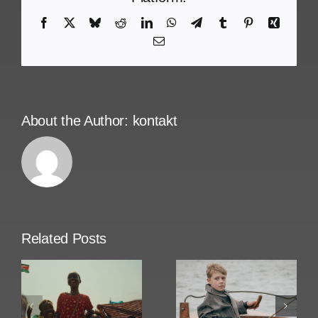
Facebook
X
Bluesky
Reddit
LinkedIn
WhatsApp
Telegram
Tumblr
Pinterest
Xing
Email
About the Author:
kontakt
Related Posts