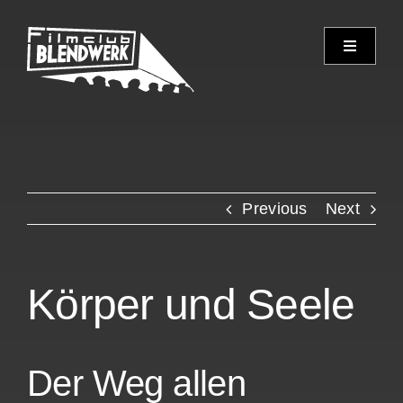
Skip
to
Toggle
content
Navigati
Programm
Archiv
Previous
Next
Verein
Spielorte
Körper und Seele
Kontakt
Der Weg allen