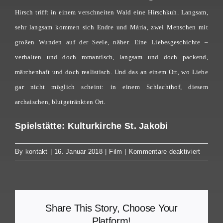
Hirsch trifft in einem verschneiten Wald eine Hirschkuh. Langsam,
sehr langsam kommen sich Endre und Mária, zwei Menschen mit
großen Wunden auf der Seele, näher. Eine Liebesgeschichte –
verhalten und doch romantisch, langsam und doch packend,
märchenhaft und doch realistisch. Und das an einem Ort, wo Liebe
gar nicht möglich scheint: in einem Schlachthof, diesem
archaischen, blutgetränkten Ort.
Spielstätte: Kulturkirche St. Jakobi
für
By
kontakt
|
16. Januar 2018
|
Film
|
Kommentare deaktiviert
Körper
und
Seele
Share This Story, Choose Your
Platform!