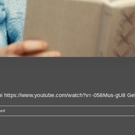
obi https://www.youtube.com/watch?v=-058Mus-gU8 Gelie
für
ert
Poor
Things