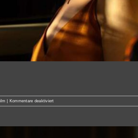
für
ilm
|
Kommentare deaktiviert
Emilia
Pérez