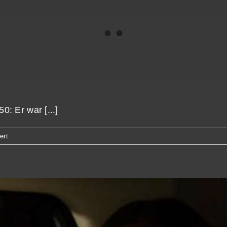
0: Er war [...]
für
ert
Open
Air:
Queer