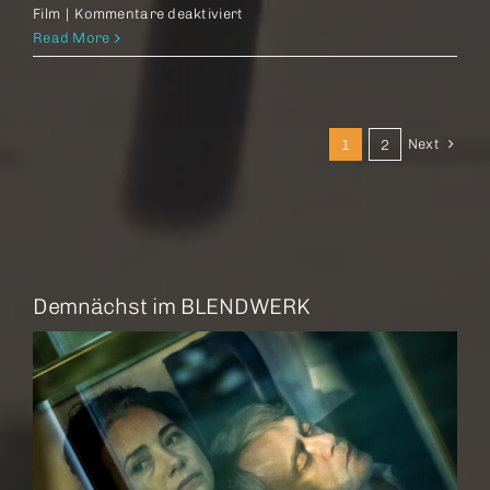
für
Film
|
Kommentare deaktiviert
Treasure
Read More
–
Familie
ist
ein
Next
1
2
fremdes
Land
Demnächst im BLENDWERK