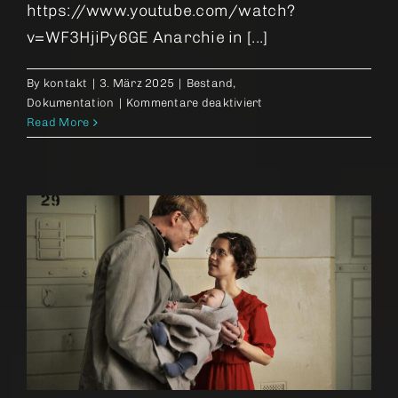
https://www.youtube.com/watch?
v=WF3HjiPy6GE Anarchie in [...]
By
kontakt
|
3. März 2025
|
Bestand
,
für
Dokumentation
|
Kommentare deaktiviert
Schleimkeim
Read More
–
Otze
und
die
DDR
von
unten