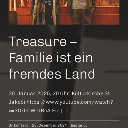
wird
in
Berlin
Treasure –
Familie ist ein
fremdes Land
30. Januar 2025, 20 Uhr, Kulturkirche St.
Jakobi https://www.youtube.com/watch?
v=3OxbOWrJBcA Ein [...]
By
kontakt
|
20. Dezember 2024
|
Bestand
,