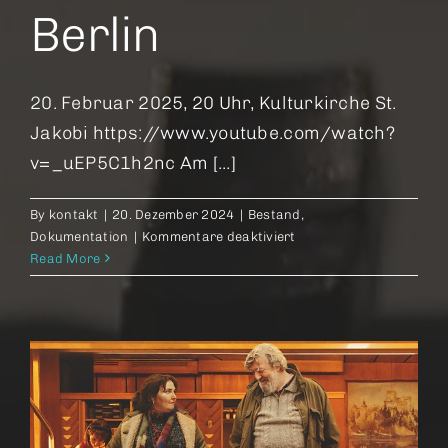
Berlin
20. Februar 2025, 20 Uhr, Kulturkirche St.
Jakobi https://www.youtube.com/watch?
v=_uEP5C1h2nc Am [...]
By
kontakt
|
20. Dezember 2024
|
Bestand
,
für
Dokumentation
|
Kommentare deaktiviert
Element
Read More
of
Crime
–
Wenn
es
dunkel
und
kalt