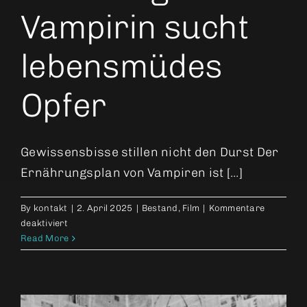
Vampirin sucht
lebensmüdes
Opfer
Gewissensbisse stillen nicht den Durst Der
Ernährungsplan von Vampiren ist [...]
By
kontakt
|
2. April 2025
|
Bestand
,
Film
|
Kommentare
für
deaktiviert
Feinfühlige
Read More
Vampirin
sucht
lebensmüdes
Opfer