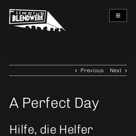
Skip
to
Toggle
content
Navigati
Programm
Archiv
Previous
Next
Verein
Spielorte
A Perfect Day
Kontakt
Hilfe, die Helfer