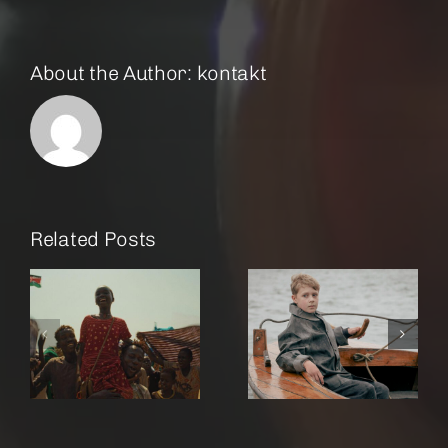
About the Author:
kontakt
Related Posts
r
Amrum
Rose