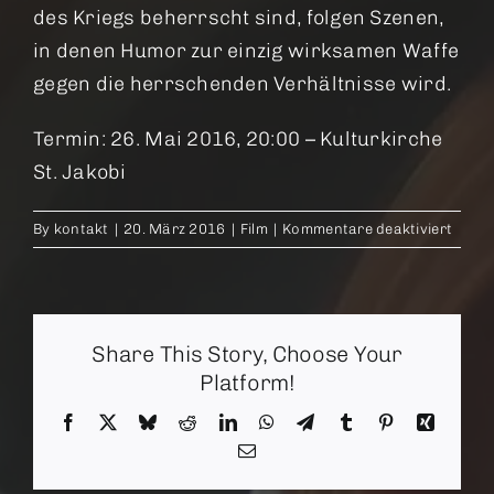
des Kriegs beherrscht sind, folgen Szenen,
in denen Humor zur einzig wirksamen Waffe
gegen die herrschenden Verhältnisse wird.
Termin: 26. Mai 2016, 20:00 – Kulturkirche
St. Jakobi
für
By
kontakt
|
20. März 2016
|
Film
|
Kommentare deaktiviert
A
Perfe
Day
Share This Story, Choose Your
Platform!
Facebook
X
Bluesky
Reddit
LinkedIn
WhatsApp
Telegram
Tumblr
Pinterest
Xing
Email