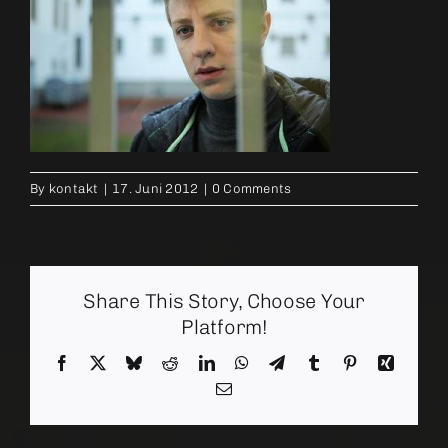
By
kontakt
|
17. Juni 2012
|
0 Comments
Share This Story, Choose Your
Platform!
Facebook
X
Bluesky
Reddit
LinkedIn
WhatsApp
Telegram
Tumblr
Pinterest
Xing
Email