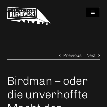
Skip
to
Toggle
content
Navigati
Programm
Archiv
Previous
Next
Verein
Spielorte
Birdman – oder
Kontakt
die unverhoffte