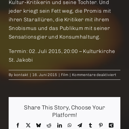
Kultur-Kritikerin und seine Tochter. Und
jeder kriegt sein Fett weg, die Promis mit
ihren Starallüren, die Kritiker mit ihrem
Snobismus und das Publikum mit seiner
Sensationsgier und Konsumhaltung.
Termin: 02. Juli 2015, 20:00 – Kulturkirche
St. Jakobi
für
By
kontakt
|
16. Juni 2015
|
Film
|
Kommentare deaktiviert
Birdm
–
oder
die
Share This Story, Choose Your
unverh
Macht
Platform!
der
Facebook
X
Bluesky
Reddit
LinkedIn
WhatsApp
Telegram
Tumblr
Pinterest
Xing
Ahnung