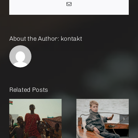
Email
About the Author:
kontakt
Related Posts
r
Amrum
Rose