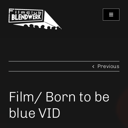
Skip
to
Toggle
content
Navigati
Programm
Archiv
Previous
Verein
Spielorte
Film/ Born to be
Kontakt
blue VID