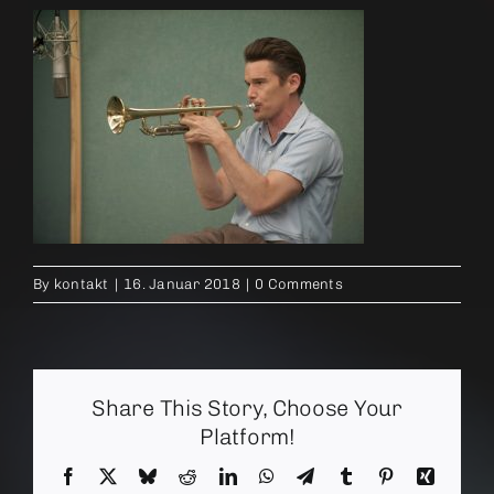
By
kontakt
|
16. Januar 2018
|
0 Comments
Share This Story, Choose Your
Platform!
Facebook
X
Bluesky
Reddit
LinkedIn
WhatsApp
Telegram
Tumblr
Pinterest
Xing