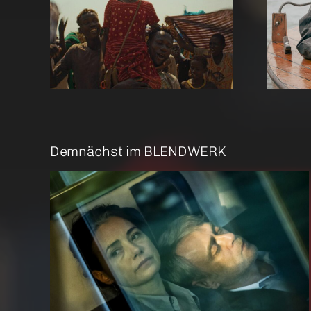
re Me
Amrum
Demnächst im BLENDWERK