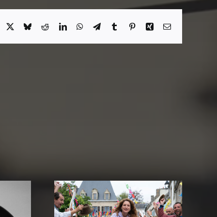
acebook
X
Bluesky
Reddit
LinkedIn
WhatsApp
Telegram
Tumblr
Pinterest
Xing
Email