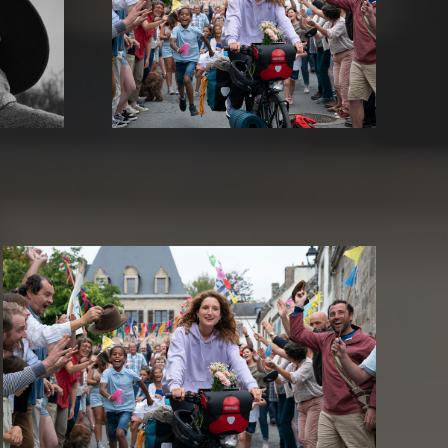
 kleinen
Nawi – Dear Future Me
e