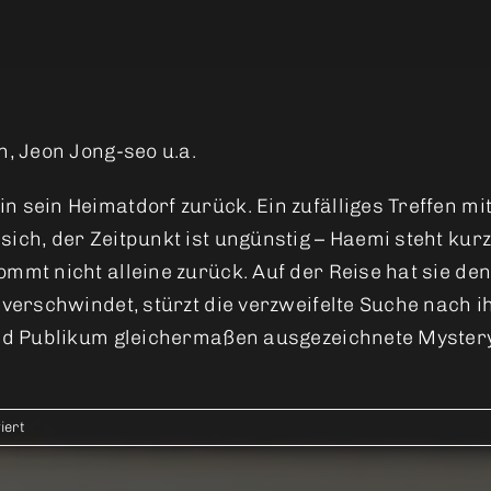
n, Jeon Jong-seo u.a.
n sein Heimatdorf zurück. Ein zufälliges Treffen m
ich, der Zeitpunkt ist ungünstig – Haemi steht kur
ommt nicht alleine zurück. Auf der Reise hat sie 
 verschwindet, stürzt die verzweifelte Suche nach 
und Publikum gleichermaßen ausgezeichnete Mystery
für
iert
Burning