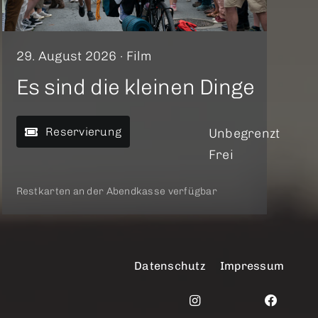
29. August 2026 ·
Film
Es sind die kleinen Dinge
Reservierung
Unbegrenzt
Frei
Restkarten an der Abendkasse verfügbar
Datenschutz
Impressum