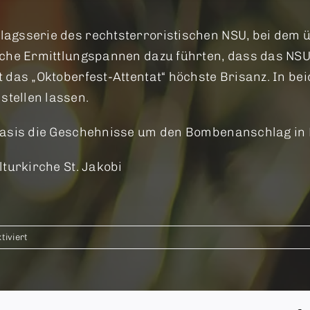
gsserie des rechtsterroristischen NSU, bei dem üb
iche Ermittlungspannen dazu führten, dass das NS
 das „Oktoberfest-Attentat“ höchste Brisanz. In be
tellen lassen.
 Basis die Geschehnisse um den Bombenanschlag in
turkirche St. Jakobi
für
iviert
Der
blinde
Fleck