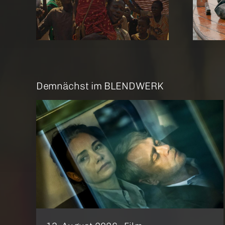
re Me
Amrum
Demnächst im BLENDWERK