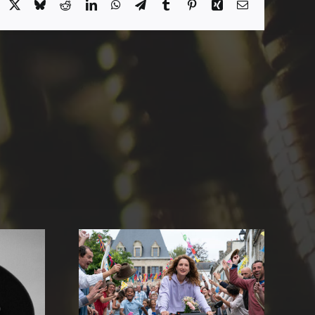
acebook
X
Bluesky
Reddit
LinkedIn
WhatsApp
Telegram
Tumblr
Pinterest
Xing
Email
 kleinen