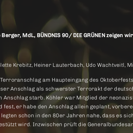
e Berger, MdL, BÜNDNIS 90/ DIE GRÜNEN zeigen wir 
olette Krebitz, Heiner Lauterbach, Udo Wachtveitl,
Terroranschlag am Haupteingang des Oktoberfest
dieser Anschlag als schwerster Terrorakt der deuts
em Anschlag starb. Köhler war Mitglied der neonaz
d fest, er habe den Anschlag allein geplant, vorber
egten schon in den 80er Jahren nahe, dass es sich
gestützt wird. Inzwischen prüft die Generalbundes