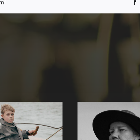
m!
F
Es sind die