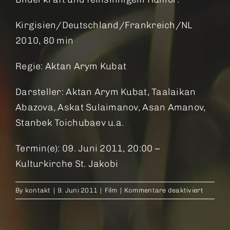
Kirgisien/Deutschland/Frankreich/NL
2010, 80 min
Regie: Aktan Arym Kubat
Darsteller: Aktan Arym Kubat, Taalaikan
Abazova, Askat Sulaimanov, Asan Amanov,
Stanbek Toichubaev u.a.
Termin(e): 09. Juni 2011, 20:00 –
Kulturkirche St. Jakobi
für
By
kontakt
|
9. Juni 2011
|
Film
|
Kommentare deaktiviert
Der
Dieb
des