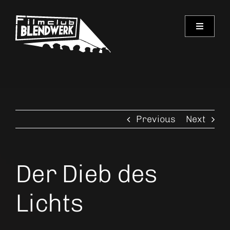
Skip
to
Toggle
content
Navigati
Programm
Archiv
Previous
Next
Verein
Spielorte
Der Dieb des
Kontakt
Lichts