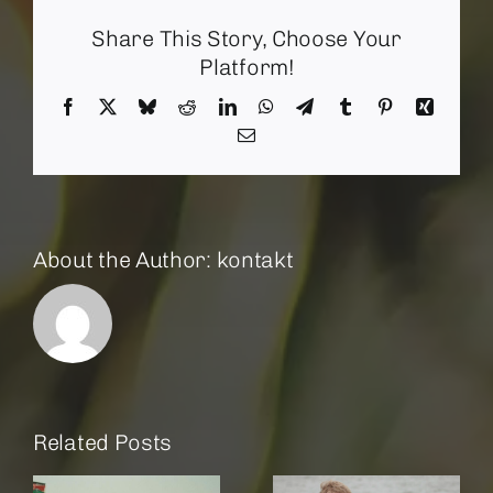
Lichts
Share This Story, Choose Your
Platform!
Facebook
X
Bluesky
Reddit
LinkedIn
WhatsApp
Telegram
Tumblr
Pinterest
Xing
Email
About the Author:
kontakt
Related Posts