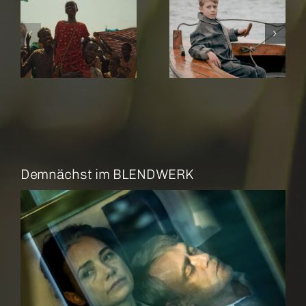
r
Amrum
Rose
Demnächst im BLENDWERK