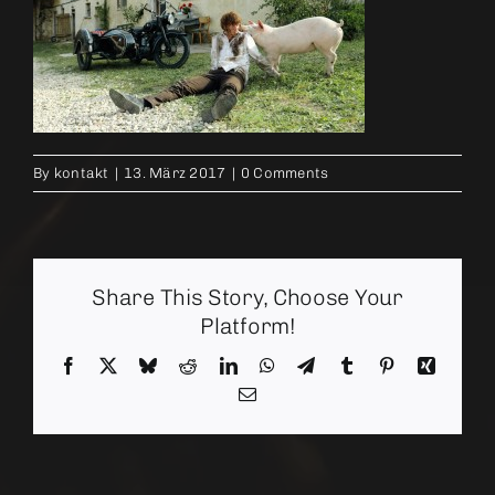
By
kontakt
|
13. März 2017
|
0 Comments
Share This Story, Choose Your
Platform!
Facebook
X
Bluesky
Reddit
LinkedIn
WhatsApp
Telegram
Tumblr
Pinterest
Xing
Email