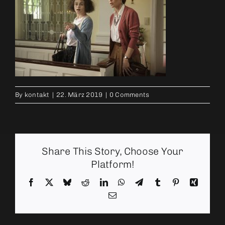
By
kontakt
|
22. März 2019
|
0 Comments
Share This Story, Choose Your
Platform!
Facebook
X
Bluesky
Reddit
LinkedIn
WhatsApp
Telegram
Tumblr
Pinterest
Xing
Email