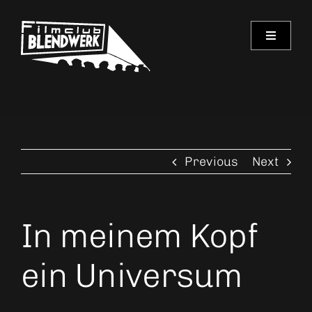
Skip
to
Toggle
content
Navigati
Programm
Archiv
Previous
Next
Verein
Spielorte
In meinem Kopf
Kontakt
ein Universum