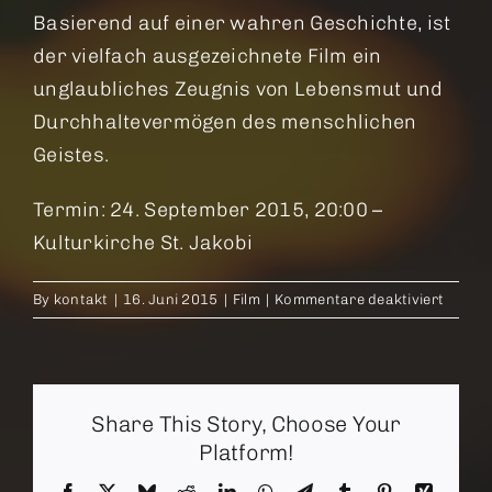
Basierend auf einer wahren Geschichte, ist
der vielfach ausgezeichnete Film ein
unglaubliches Zeugnis von Lebensmut und
Durchhaltevermögen des menschlichen
Geistes.
Termin: 24. September 2015, 20:00 –
Kulturkirche St. Jakobi
für
By
kontakt
|
16. Juni 2015
|
Film
|
Kommentare deaktiviert
In
meine
Kopf
ein
Share This Story, Choose Your
Unive
Platform!
Facebook
X
Bluesky
Reddit
LinkedIn
WhatsApp
Telegram
Tumblr
Pinterest
Xing