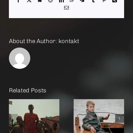
Email
About the Author:
kontakt
Related Posts
r
Amrum
Rose