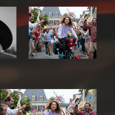
 kleinen
Nawi – Dear Future Me
e