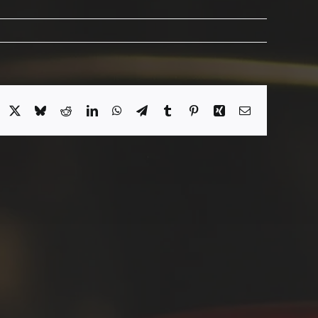
acebook
X
Bluesky
Reddit
LinkedIn
WhatsApp
Telegram
Tumblr
Pinterest
Xing
Email