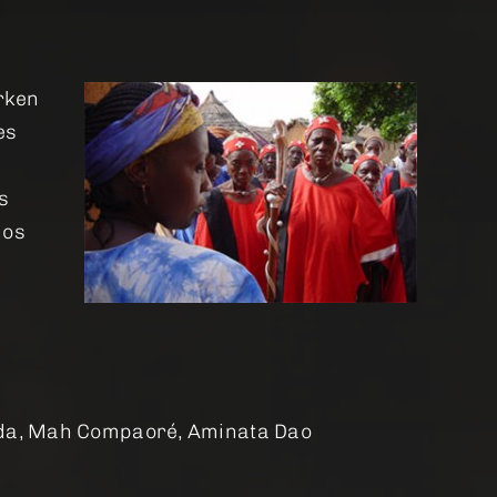
rken
es
s
nos
ïda, Mah Compaoré, Aminata Dao