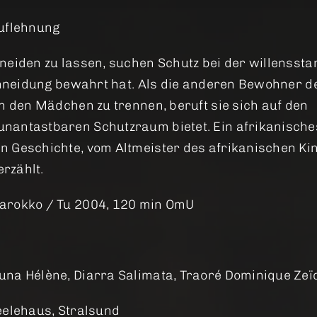
Auflehnung
neiden zu lassen, suchen Schutz bei der willenssta
schneidung bewahrt hat. Als die anderen Bewohner d
n den Mädchen zu trennen, beruft sie sich auf den
nantastbaren Schutzraum bietet. Ein afrikanische
n Geschichte, vom Altmeister des afrikanischen Ki
rzählt.
Marokko / Tu 2004, 120 min OmU
una Hélène, Diarra Salimata, Traoré Dominique Ze
eelehaus, Stralsund