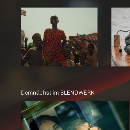
re Me
Amrum
Demnächst im BLENDWERK