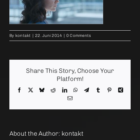
By
kontakt
|
22. Juni 2014
|
0 Comments
Share This Story, Choose Your
Platform!
Facebook
X
Bluesky
Reddit
LinkedIn
WhatsApp
Telegram
Tumblr
Pinterest
Xing
Email
About the Author:
kontakt