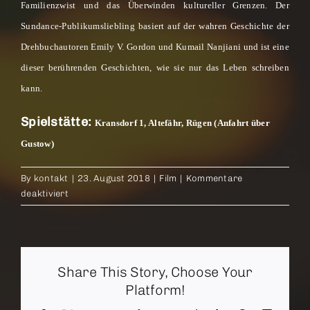
Familienzwist und das Überwinden kultureller Grenzen. Der
Sundance-Publikumsliebling basiert auf der wahren Geschichte der
Drehbuchautoren Emily V. Gordon und Kumail Nanjiani und ist eine
dieser berührenden Geschichten, wie sie nur das Leben schreiben
kann.
Spielstätte:
Kransdorf 1, Altefähr, Rügen (Anfahrt über
Gustow)
By
kontakt
|
23. August 2018
|
Film
|
Kommentare
für
deaktiviert
Sommer
Open
Air:
The
Share This Story, Choose Your
Big
Sick
Platform!