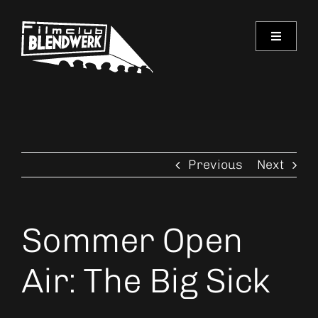
Skip
to
Toggle
content
Navigati
Programm
Archiv
Previous
Next
Verein
Spielorte
Sommer Open
Kontakt
Air: The Big Sick