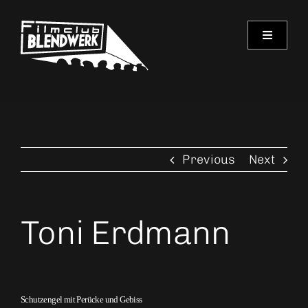
Skip
to
Toggle
content
Navigati
Programm
Archiv
Previous
Next
Verein
Spielorte
Toni Erdmann
Kontakt
Schutzengel mit Perücke und Gebiss