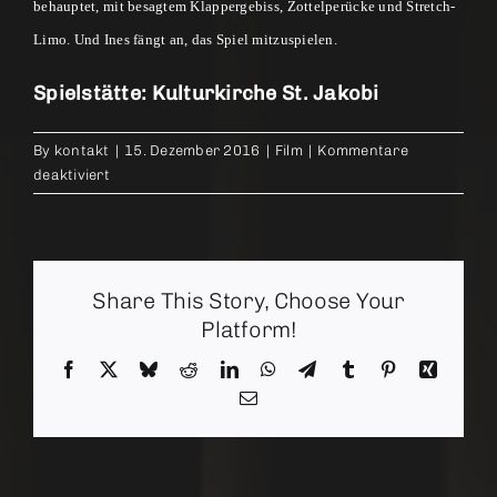
behauptet, mit besagtem Klappergebiss, Zottelperücke und Stretch-
Limo. Und Ines fängt an, das Spiel mitzuspielen.
Spielstätte: Kulturkirche St. Jakobi
By
kontakt
|
15. Dezember 2016
|
Film
|
Kommentare
für
deaktiviert
Toni
Erdmann
Share This Story, Choose Your
Platform!
Facebook
X
Bluesky
Reddit
LinkedIn
WhatsApp
Telegram
Tumblr
Pinterest
Xing
Email