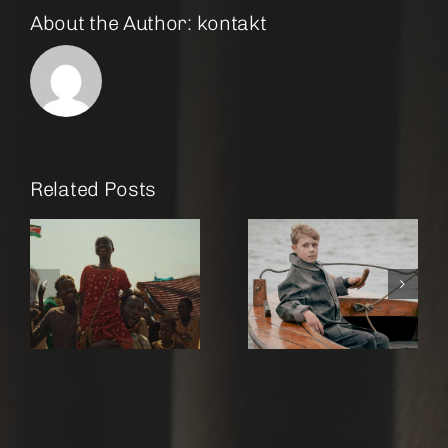
About the Author:
kontakt
Related Posts
r
Amrum
Rose