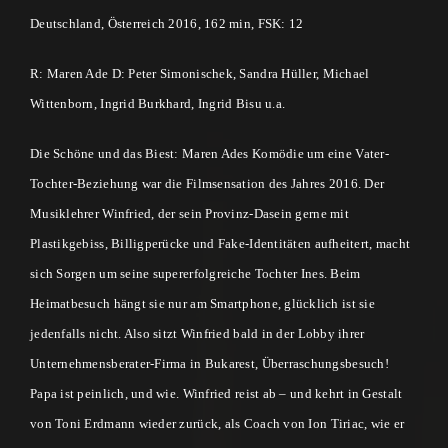
Deutschland, Österreich 2016, 162 min, FSK: 12
R: Maren Ade D: Peter Simonischek
,
Sandra Hüller
,
Michael
Wittenborn
,
Ingrid Burkhard
,
Ingrid Bisu u.a.
Die Schöne und das Biest: Maren Ades Komödie um eine Vater-
Tochter-Beziehung war die Filmsensation des Jahres 2016. Der
Musiklehrer Winfried, der sein Provinz-Dasein gerne mit
Plastikgebiss, Billigperücke und Fake-Identitäten aufheitert, macht
sich Sorgen um seine supererfolgreiche Tochter Ines. Beim
Heimatbesuch hängt sie nur am Smartphone, glücklich ist sie
jedenfalls nicht. Also sitzt Winfried bald in der Lobby ihrer
Unternehmensberater-Firma in Bukarest, Überraschungsbesuch!
Papa ist peinlich, und wie. Winfried reist ab – und kehrt in Gestalt
von Toni Erdmann wieder zurück, als Coach von Ion Tiriac, wie er