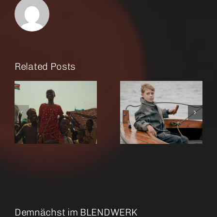
Related Posts
r
Amrum
Rose
Demnächst im BLENDWERK