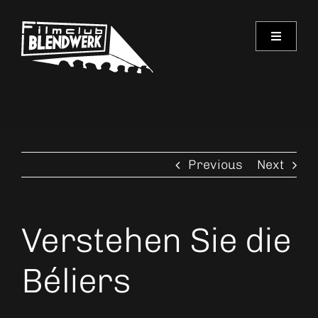
Skip
to
Toggle
content
Navigati
Programm
Archiv
Previous
Next
Verein
Spielorte
Verstehen Sie die
Kontakt
Béliers