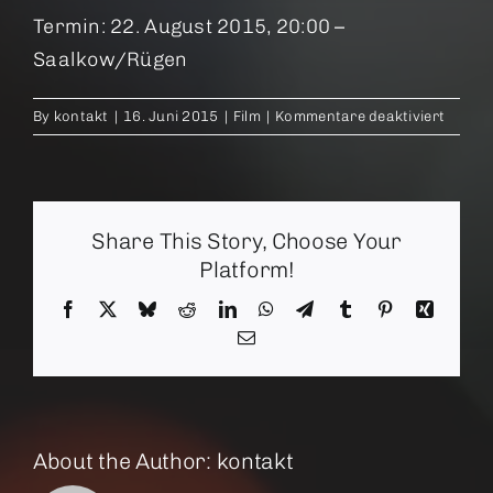
Termin: 22. August 2015, 20:00 –
Saalkow/Rügen
für
By
kontakt
|
16. Juni 2015
|
Film
|
Kommentare deaktiviert
Verste
Sie
die
Béliers
Share This Story, Choose Your
Platform!
Facebook
X
Bluesky
Reddit
LinkedIn
WhatsApp
Telegram
Tumblr
Pinterest
Xing
Email
About the Author:
kontakt