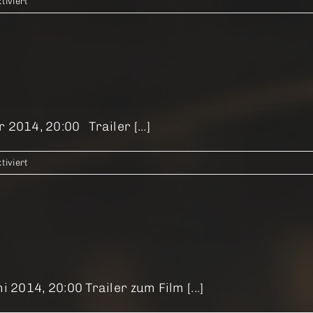
für
iviert
Love
Steaks
2014, 20:00 Trailer [...]
für
iviert
A
Touch
of
Sin
 2014, 20:00 Trailer zum Film [...]