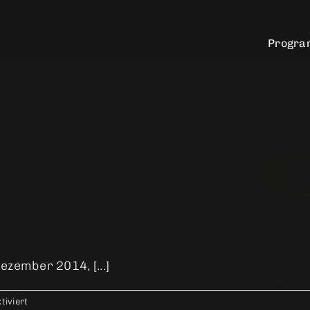
Progr
zember 2014, [...]
für
iviert