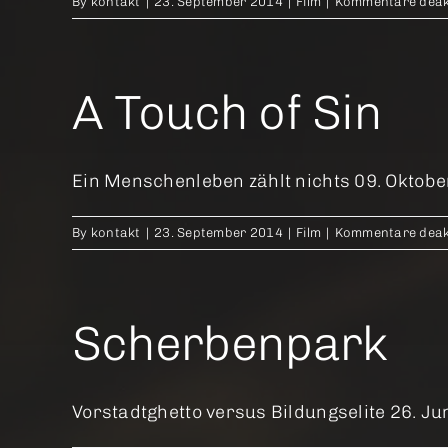
By
kontakt
|
23. September 2014
|
Film
|
Kommentare deakt
A Touch of Sin
Ein Menschenleben zählt nichts 09. Oktober 
By
kontakt
|
23. September 2014
|
Film
|
Kommentare deakt
Scherbenpark
Vorstadtghetto versus Bildungselite 26. Juni