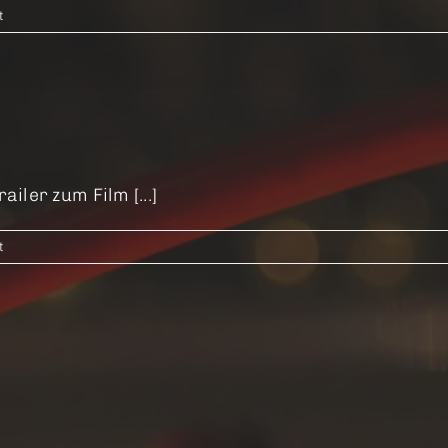
für
t
Scherbenpark
iler zum Film [...]
für
t
Lunchbox