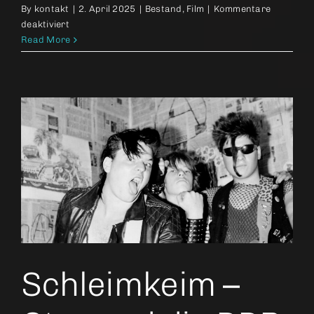
By
kontakt
|
2. April 2025
|
Bestand
,
Film
|
Kommentare
für
deaktiviert
Feinfühlige
Read More
Vampirin
sucht
lebensmüdes
Opfer
Schleimkeim –