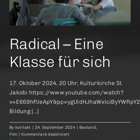
Radical – Eine
Klasse für sich
17. Oktober 2024, 20 Uhr, Kulturkirche St.
Jakobi https://www.youtube.com/watch?
v=E669hPJeApY&pp=ygUldHJhaWxlciByYWRpY2
Bildung [...]
By
kontakt
|
24. September 2024
|
Bestand
,
für
Film
|
Kommentare deaktiviert