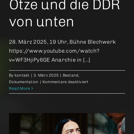
Otze und die DDR
von unten
28. März 2025, 19 Uhr, Bühne Blechwerk
https://www.youtube.com/watch?
v=WF3HjiPy6GE Anarchie in [...]
By
kontakt
|
3. März 2025
|
Bestand
,
für
Dokumentation
|
Kommentare deaktiviert
Schleimkeim
Read More
–
Otze
und
die
DDR
von