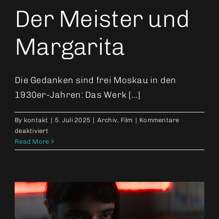
Der Meister und
Margarita
Die Gedanken sind frei Moskau in den
1930er-Jahren: Das Werk [...]
By
kontakt
|
5. Juli 2025
|
Archiv
,
Film
|
Kommentare
für
deaktiviert
Der
Read More
Meister
und
Margarita