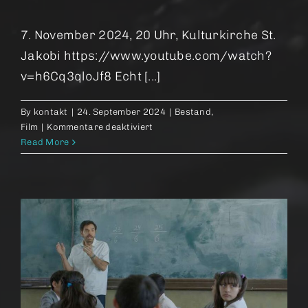
7. November 2024, 20 Uhr, Kulturkirche St.
Jakobi https://www.youtube.com/watch?
v=h6Cq3qloJf8 Echt [...]
By
kontakt
|
24. September 2024
|
Bestand
,
für
Film
|
Kommentare deaktiviert
Reality
Read More
–
Wahrheit
hat
ihren
Preis