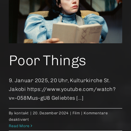
unten
Poor Things
9. Januar 2025, 20 Uhr, Kulturkirche St.
Jakobi https://www.youtube.com/watch?
v=-058Mus-gU8 Geliebtes [...]
By
kontakt
|
20. Dezember 2024
|
Film
|
Kommentare
für
deaktiviert
Poor
Read More