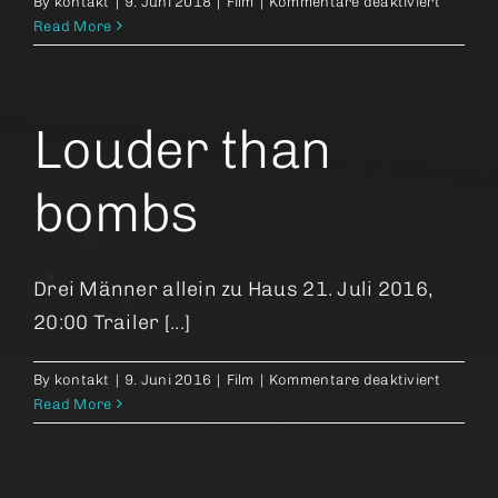
für
By
kontakt
|
9. Juni 2018
|
Film
|
Kommentare deaktiviert
Die
Read More
Nile
Hilton
Affaire
Louder than
bombs
Drei Männer allein zu Haus 21. Juli 2016,
20:00 Trailer [...]
für
By
kontakt
|
9. Juni 2016
|
Film
|
Kommentare deaktiviert
Louder
Read More
than
bombs