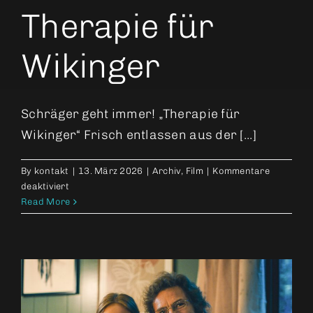
Therapie für
Wikinger
Schräger geht immer! „Therapie für
Wikinger“ Frisch entlassen aus der [...]
By
kontakt
|
13. März 2026
|
Archiv
,
Film
|
Kommentare
für
deaktiviert
Therapie
Read More
für
Wikinger