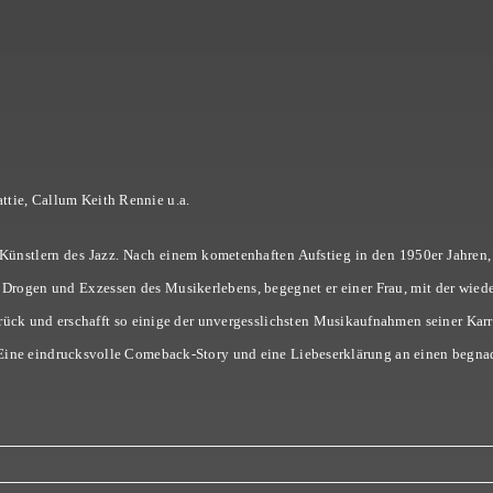
ttie
,
Callum Keith Rennie u.a.
ünstlern des Jazz. Nach einem kometenhaften Aufstieg in den 1950er Jahren, g
Drogen und Exzessen des Musikerlebens, begegnet er einer Frau, mit der wiede
rück und erschafft so einige der unvergesslichsten Musikaufnahmen seiner Kar
v. Eine eindrucksvolle Comeback-Story und eine Liebeserklärung an einen begna
für
Born