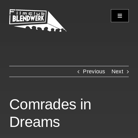
Skip
to
Toggle
content
Navigati
Programm
Archiv
Previous
Next
Verein
Spielorte
Comrades in
Kontakt
Dreams