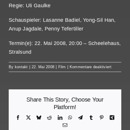
Regie: Uli Gaulke
Schauspieler: Lasanne Badiel, Yong-Sil Han,
Anup Jagdale, Penny Tefertiller
Termin(e): 22. Mai 2008, 20:00 – Scheelehaus,
Stralsund
für
By
kontakt
|
22. Mai 2008
|
Film
|
Kommentare deaktiviert
Comrades
in
Dreams
Share This Story, Choose Your
Platform!
Facebook
X
Bluesky
Reddit
LinkedIn
WhatsApp
Telegram
Tumblr
Pinterest
Xing
Email