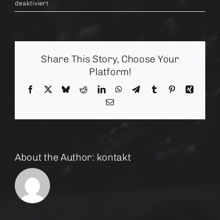
für
deaktiviert
Abteil
Nr.
6
Share This Story, Choose Your
Platform!
Facebook
X
Bluesky
Reddit
LinkedIn
WhatsApp
Telegram
Tumblr
Pinterest
Xing
Email
About the Author:
kontakt