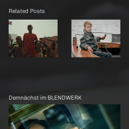
Related Posts
r
Amrum
Rose
Demnächst im BLENDWERK