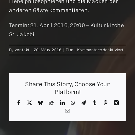
Liebe philosophieren und die Macken der
anderen Gäste kommentieren.
Termin: 21. April 2016, 20:00 – Kulturkirche
St. Jakobi
für
By
kontakt
|
20. März 2016
|
Film
|
Kommentare deaktiviert
Ewige
Jugen
Share This Story, Choose Your
Platform!
Facebook
X
Bluesky
Reddit
LinkedIn
WhatsApp
Telegram
Tumblr
Pinterest
Xing
Email