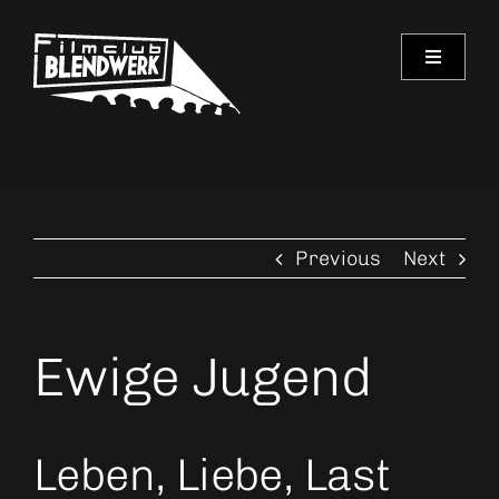
Skip
to
Toggle
content
Navigati
Programm
Archiv
Previous
Next
Verein
Spielorte
Ewige Jugend
Kontakt
Leben, Liebe, Last