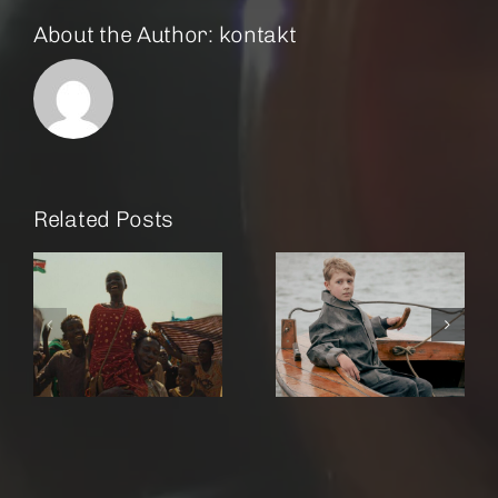
About the Author:
kontakt
Related Posts
r
Amrum
Rose