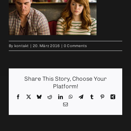
By
kontakt
|
20. März 2016
|
0 Comments
Share This Story, Choose Your
Platform!
Facebook
X
Bluesky
Reddit
LinkedIn
WhatsApp
Telegram
Tumblr
Pinterest
Xing
Email