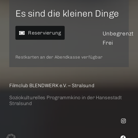
Es sind die kleinen Dinge
Reservierung
Unbegrenzt
Frei
Restkarten an der Abendkasse verfügbar
Filmclub BLENDWERK e.V. – Stralsund
Soziokulturelles Programmkino in der Hansestadt
Stralsund