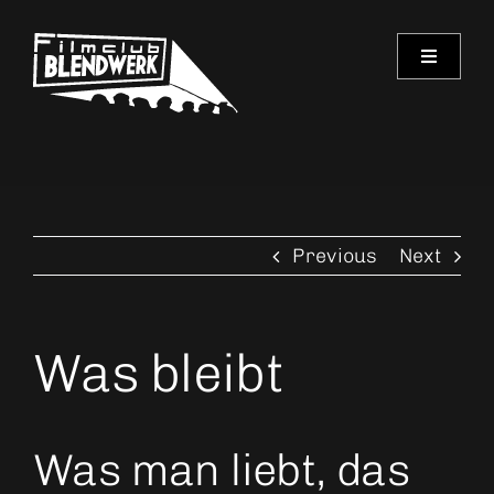
Skip
to
Toggle
content
Navigati
Programm
Archiv
Previous
Next
Verein
Spielorte
Was bleibt
Kontakt
Was man liebt, das