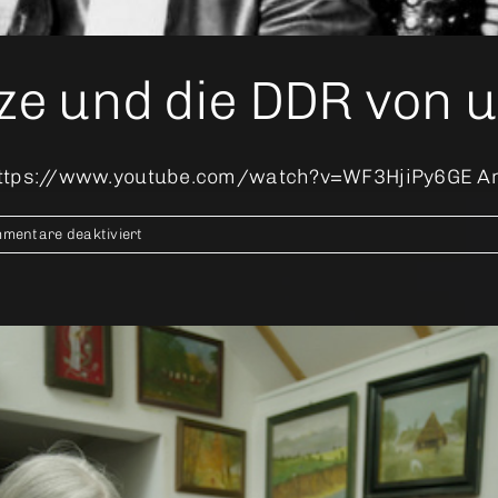
ze und die DDR von 
ttps://www.youtube.com/watch?v=WF3HjiPy6GE Anarc
für
mentare deaktiviert
Schleimkeim
–
Otze
und
die
DDR
von
unten