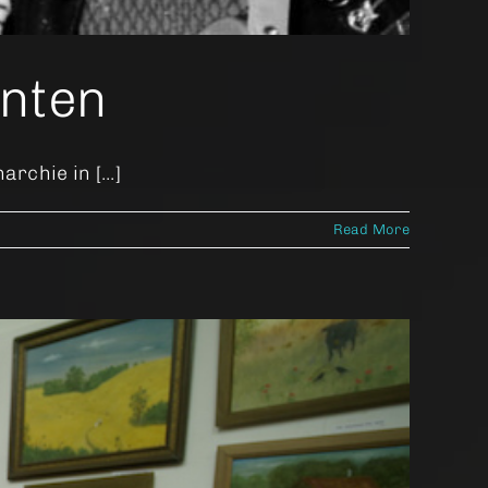
unten
hie in [...]
Read More