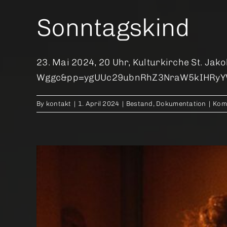
Sonntagskind
23. Mai 2024, 20 Uhr, Kulturkirche St. J
Wggc&pp=ygUUc29ubnRhZ3NraW5kIHRyYWlsZ
By
kontakt
|
1. April 2024
|
Bestand
,
Dokumentation
|
Kom