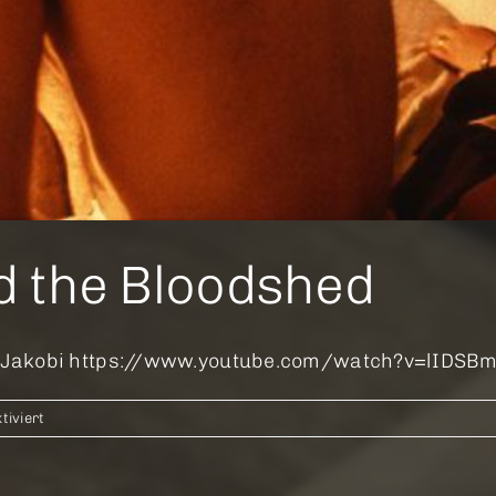
nd the Bloodshed
. Jakobi https://www.youtube.com/watch?v=lIDSBm-W
für
iviert
All
the
Beauty