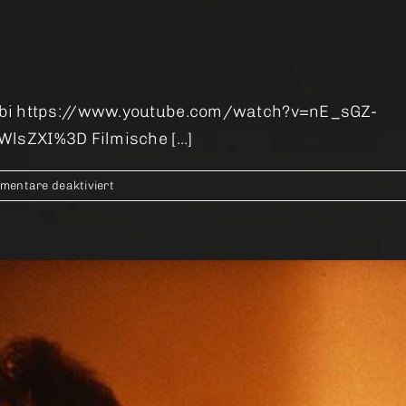
akobi https://www.youtube.com/watch?v=nE_sGZ-
XI%3D Filmische [...]
für
mentare deaktiviert
Sonntagskind