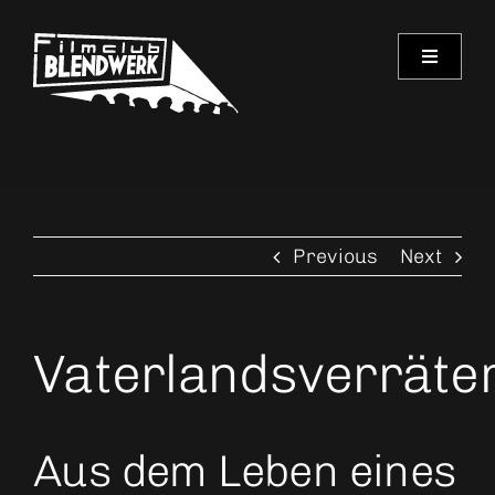
Skip
to
Toggle
content
Navigati
Programm
Archiv
Previous
Next
Verein
Spielorte
Vaterlandsverräte
Kontakt
Aus dem Leben eines