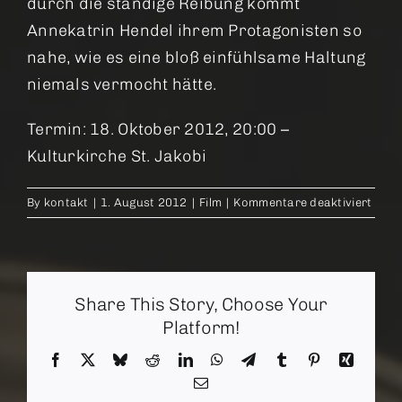
durch die ständige Reibung kommt
Annekatrin Hendel ihrem Protagonisten so
nahe, wie es eine bloß einfühlsame Haltung
niemals vermocht hätte.
Termin: 18. Oktober 2012, 20:00 –
Kulturkirche St. Jakobi
für
By
kontakt
|
1. August 2012
|
Film
|
Kommentare deaktiviert
Vate
Share This Story, Choose Your
Platform!
Facebook
X
Bluesky
Reddit
LinkedIn
WhatsApp
Telegram
Tumblr
Pinterest
Xing
Email