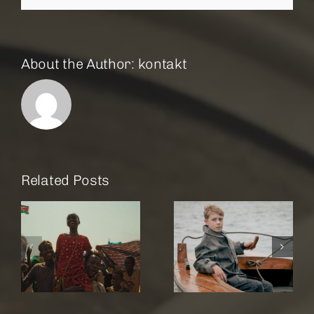
About the Author:
kontakt
Related Posts
r
Amrum
Rose